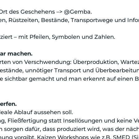
.
 Ort des Geschehens –> @Gemba.
en, Rüstzeiten, Bestände, Transportwege und Infor
izziert – mit Pfeilen, Symbolen und Zahlen.
bar machen.
Arten von Verschwendung: Überproduktion, Warte
 Bestände, unnötiger Transport und Überbearbeitu
 sichtbar gemacht und man erkennt auf einen Bli
erfen.
deale Ablauf aussehen soll.
ung, Fließfertigung statt Insellösungen und keine
 sorgen dafür, dass produziert wird, was der näch
lanung vorgibt. Kaizen Workshops wie z.B. SMED (